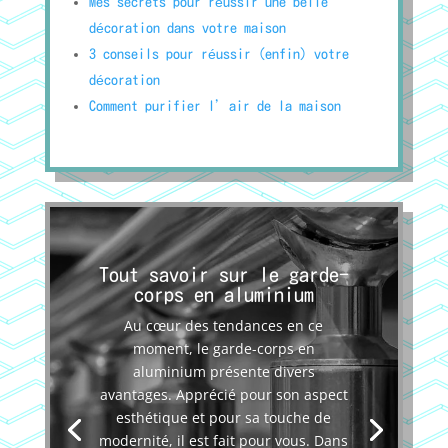
Mes secrets pour réussir une belle
décoration dans votre maison
3 conseils pour réussir (enfin) votre
décoration
Comment purifier l’air de la maison
Tout savoir sur le garde-
corps en aluminium
Au cœur des tendances en ce
moment, le garde-corps en
aluminium présente divers
avantages. Apprécié pour son aspect
esthétique et pour sa touche de
modernité, il est fait pour vous. Dans