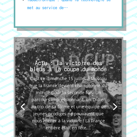
met au service de…
Actu : la victoire des
bleus à la coupe du monde
C’est ce dimanche 15 juillet à Moscou
que la France devient championne du
monde pour la seconde fois. Un
parcours impressionnant, un Didier
au top de sa forme et une équipe de
jeunes prodiges ne pouvaient que
nous mener à la victoire ! La France
entière était en fête,...