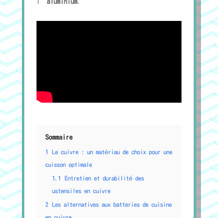
l’
aluminium
.
Sommaire
1
Le cuivre : un matériau de choix pour une
cuisson optimale
1.1
Entretien et durabilité des
ustensiles en cuivre
2
Les alternatives aux batteries de cuisine
en cuivre