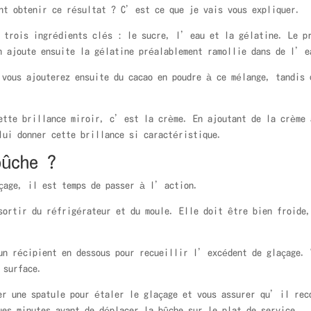
ent obtenir ce résultat ? C’est ce que je vais vous expliquer.
t trois ingrédients clés : le sucre, l’eau et la gélatine. Le pr
 ajoute ensuite la gélatine préalablement ramollie dans de l’e
 vous ajouterez ensuite du cacao en poudre à ce mélange, tandis 
ette brillance miroir, c’est la crème. En ajoutant de la crème 
lui donner cette brillance si caractéristique.
bûche ?
açage, il est temps de passer à l’action.
sortir du réfrigérateur et du moule. Elle doit être bien froide
un récipient en dessous pour recueillir l’excédent de glaçage. 
 surface.
er une spatule pour étaler le glaçage et vous assurer qu’il rec
ues minutes avant de déplacer la bûche sur le plat de service.