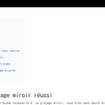
r vous inspirer
ait
at blanc
age original
age miroir réussi
e bûche recouverte d’un glaçage miroir, vous êtes sans doute en