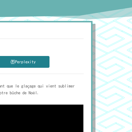
Perplexity
nt que le glaçage qui vient sublimer
otre bûche de Noël.