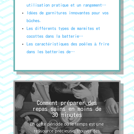
utilisation pratique et un rangement…
Idées de garnitures innovantes pour vos
bûches.
Les différents types de marmites et
cocottes dans la batterie…
Les caractéristiques des poêles à frire
dans les batteries de…
Comment préparer des
repas sains en moins de
30 minutes
En cette période où le temps est une
ressource précieuse, trouver des