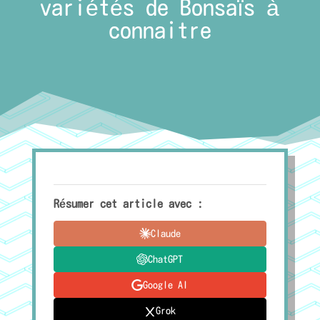
variétés de Bonsaïs à
connaitre
Résumer cet article avec :
Claude
ChatGPT
Google AI
Grok