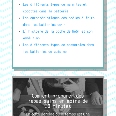
Les différents types de marmites et
cocottes dans la batterie…
Les caractéristiques des poêles à frire
dans les batteries de…
L’histoire de la bûche de Noël et son
évolution.
Les différents types de casseroles dans
les batteries de cuisine
Comment préparer des
repas sains en moins de
30 minutes
En cette période où le temps est une