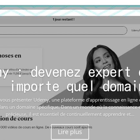
my : devenez expert 
’importe quel domai
s vous présenter Udemy, une plateforme d'apprentissage en ligne
dans un domaine spécifique. Dans un monde où la connaissance
précieuse, il est essentiel de continuellement apprendre et...
Lire plus