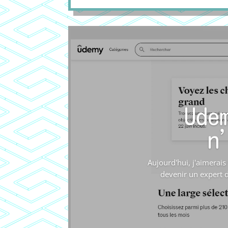
Ude
n
Aujourd'hui, j'aimerai
devenir un expert 