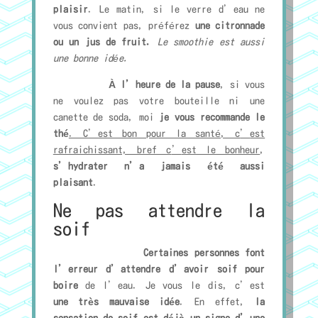
plaisir
. Le matin, si le verre d’eau ne
vous convient pas, préférez
une citronnade
ou un jus de fruit.
Le smoothie est aussi
une bonne idée.
À l’heure de la pause
, si vous
ne voulez pas votre bouteille ni une
canette de soda, moi
je vous recommande le
thé
. C
’
est bon pour la sant
é
, c
’
est
rafraichissant, bref c
’
est le bonheur
,
s’hydrater n’a jamais été aussi
plaisant
.
Ne pas attendre la
soif
Certaines personnes font
l’erreur d’attendre d’avoir soif pour
boire
de l’eau. Je vous le dis, c’est
une très mauvaise idée
. En effet,
la
sensation de soif est déjà un signe d’une