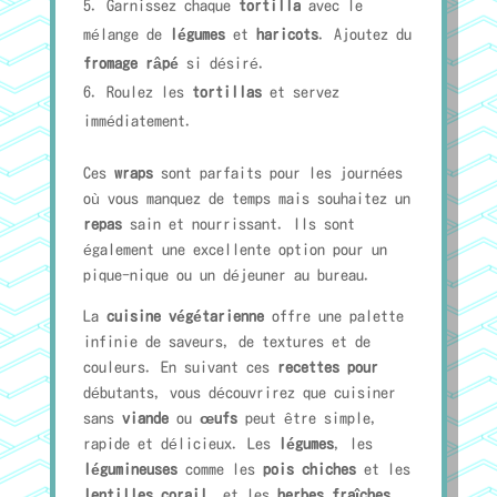
Garnissez chaque
tortilla
avec le
mélange de
légumes
et
haricots
. Ajoutez du
fromage râpé
si désiré.
Roulez les
tortillas
et servez
immédiatement.
Ces
wraps
sont parfaits pour les journées
où vous manquez de temps mais souhaitez un
repas
sain et nourrissant. Ils sont
également une excellente option pour un
pique-nique ou un déjeuner au bureau.
La
cuisine végétarienne
offre une palette
infinie de saveurs, de textures et de
couleurs. En suivant ces
recettes pour
débutants, vous découvrirez que cuisiner
sans
viande
ou
œufs
peut être simple,
rapide et délicieux. Les
légumes
, les
légumineuses
comme les
pois chiches
et les
lentilles corail
, et les
herbes fraîches