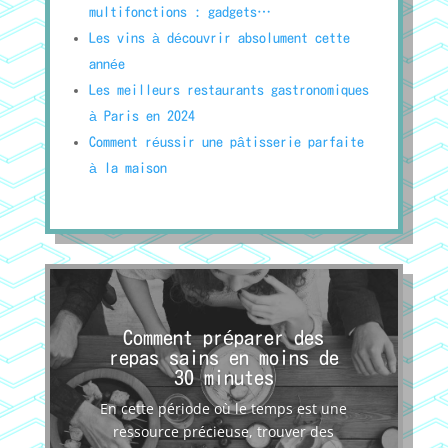
multifonctions : gadgets…
Les vins à découvrir absolument cette
année
Les meilleurs restaurants gastronomiques
à Paris en 2024
Comment réussir une pâtisserie parfaite
à la maison
Comment préparer des
repas sains en moins de
30 minutes
En cette période où le temps est une
ressource précieuse, trouver des