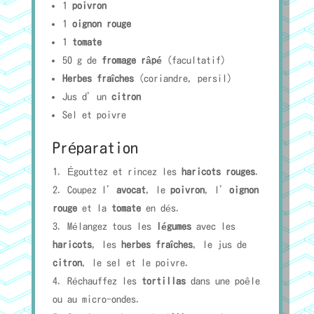
1
poivron
1
oignon rouge
1
tomate
50 g de
fromage râpé
(facultatif)
Herbes fraîches
(coriandre, persil)
Jus d’un
citron
Sel et poivre
Préparation
Égouttez et rincez les
haricots rouges
.
Coupez l’
avocat
, le
poivron
, l’
oignon
rouge
et la
tomate
en dés.
Mélangez tous les
légumes
avec les
haricots
, les
herbes fraîches
, le jus de
citron
, le sel et le poivre.
Réchauffez les
tortillas
dans une poêle
ou au micro-ondes.