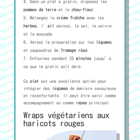
Dans un plat à gratin, disposez les
pommes de terre
et le
chou-fleur
.
Mélangez la
crème fraîche
avec les
herbes
, l’
ail
émincé, le sel, le poivre
et la muscade.
Versez la préparation sur les
légumes
et saupoudrez de
fromage râpé
.
Enfournez pendant 25
minutes
jusqu’à
ce que le gratin soit doré.
Ce
plat
est une excellente option pour
intégrer des
légumes
de manière savoureuse
et réconfortante. Il peut être servi comme
accompagnement ou comme
repas
principal.
Wraps végétariens aux
haricots rouges