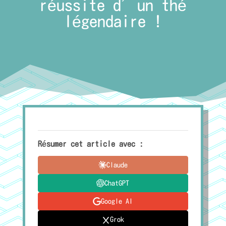
réussite d’un thé
légendaire !
Résumer cet article avec :
Claude
ChatGPT
Google AI
Grok