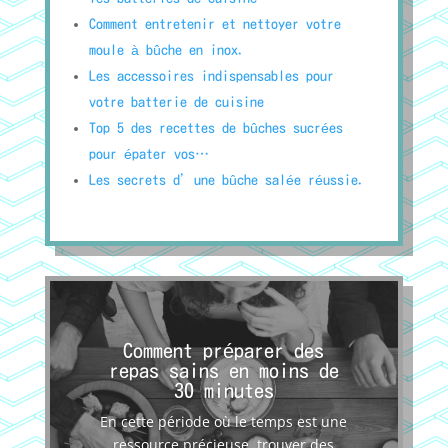
Comment entretenir et nettoyer votre
moule à bûche en inox.
Les accessoires indispensables pour
votre batterie de cuisine
Top 5 des recettes de bûches sucrées
pour épater vos…
Les secrets d’une bûche salée réussie.
Comment préparer des
repas sains en moins de
30 minutes
En cette période où le temps est une
ressource précieuse, trouver des