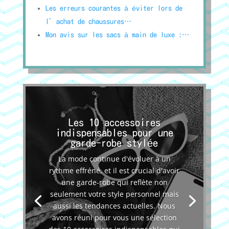
Les erreurs courantes à éviter lors de
l’achat de chaussures…
Mon avis sur les sacs à main de luxe :…
Les 10 accessoires
indispensables pour une
garde-robe stylée
La mode continue d'évoluer à un
rythme effréné, et il est crucial d'avoir
une garde-robe qui reflète non
seulement votre style personnel mais
aussi les tendances actuelles. Nous
avons réuni pour vous une sélection