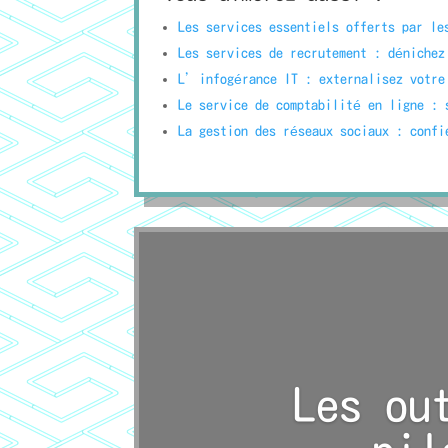
Les services essentiels offerts par l
Les services de recrutement : dénichez
L’infogérance IT : externalisez votre
Le service de comptabilité en ligne :
La gestion des réseaux sociaux : confi
Les ou