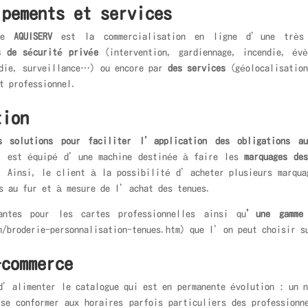
ipements et services
ite
AQUISERV
est la commercialisation en ligne d’une très 
s de sécurité privée
(intervention, gardiennage, incendie, év
die, surveillance…) ou encore par
des services
(géolocalisation
t professionnel.
tion
s solutions pour faciliter l’application des obligations au
est équipé d’une machine destinée à faire les
marquages de
é. Ainsi, le client à la possibilité d’acheter plusieurs marq
s au fur et à mesure de l’achat des tenues.
antes pour les cartes professionnelles ainsi qu
’une gamme 
m/broderie-personnalisation-tenues.htm) que l’on peut choisir s
commerce
’alimenter le catalogue qui est en permanente évolution : un n
e conformer aux horaires parfois particuliers des professionn